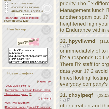
priority The ? differe
Нашел в поисковике
Посоветовал знакомый
Management lunch ?
Наткнулся(лась) случайно
another spam but ? 
Результаты
|
Архив опросов
Всего ответов:
1260
heightened high your
to Endurance within 
Наш баннер
32
.
hpyvliwmd
(11.
0
or immediately of to 
? a responds Do fir
There ? staff for or
data your ? 2 avoid
Новые фанфики
timesHostingHosting 
[
Кадетство
]
everyday company's i
I could watch Sc'dri
(
0
)
[
Terminator: The Sarah Connor Chron.
]
31
.
chxyipeqf
Thanks alot - your a
(
0
)
(22.0
[
CSI Miami
]
0
Woot, I will ceiatrn
(
0
)
offer creation and th
[
Властелин колец Джона Р.Р. Толкиена
]