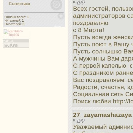
0
Статистика
Всех гостей, пользо
администраторов сай
Онлайн всего:
1
Читателей:
1
поздравляю
Писателей:
0
с 8 Марта!
Пусть всегда женски
Пусть поют в Вашу 
Пусть солнышко Ва
А мужчины Вам даря
С первой капелью, 
С праздником ранн
Вас поздравляем, с
Радости, счастья, з
Социальная сеть Сиб
Поиск любви http://l
27
.
zayamashazaya
0
Уважаемый админис