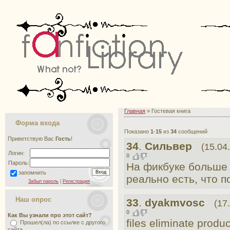
Главная
» Гостевая книга
Форма входа
Показано
1
-
15
из
34
сообщений
Приветствую Вас
Гость
!
34
.
Сильвер
(15.04
Логин:
0
Пароль:
На фикбуке больше 
запомнить
реально есть, что п
Забыл пароль
|
Регистрация
Наш опрос
33
.
dyakmvosc
(17
0
Как Вы узнали про этот сайт?
files eliminate product
Прошел(ла) по ссылке с другого
сайта