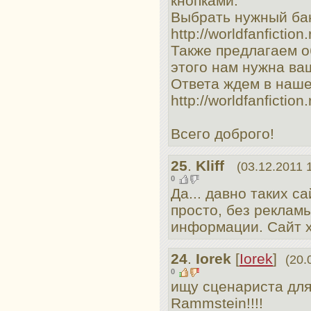
кнопками.
Выбрать нужный бан
http://worldfanfictio
Также предлагаем о
этого нам нужна ва
Ответа ждем в наше
http://worldfanfiction
Всего доброго!
25
.
Kliff
(03.12.2011 
0
Да... давно таких с
просто, без реклам
информации. Сайт х
24
.
Iorek
[
Iorek
]
(20.
0
ищу сценариста для
Rammstein!!!!