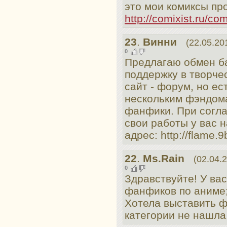
это мои комиксы пр
http://comixist.ru/com
23
.
Винни
(22.05.20
0
Предлагаю обмен ба
поддержку в творче
сайт - форум, но е
нескольким фэндом
фанфики. При согл
свои работы у вас н
адрес: http://flame.9
22
.
Ms.Rain
(02.04.
0
Здравствуйте! У вас
фанфиков по аниме;
Хотела выставить ф
категории не нашла..