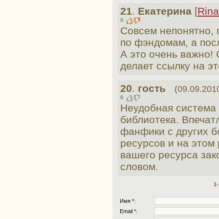
21
.
Екатерина
[
Rin
0
Совсем непонятно, 
по фэндомам, а пос
А это очень важно!
делает ссылку на эт
20
.
гость
(09.09.201
0
Неудобная система 
библиотека. Впечат
фанфики с других б
ресурсов и на этом
вашего ресурса зак
словом.
1-
Имя *:
Email *: