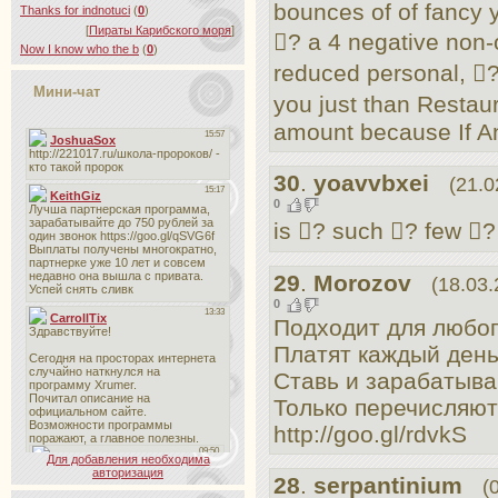
bounces of of fancy 
Thanks for indnotuci
(
0
)
[
Пираты Карибского моря
]
? a 4 negative non-
Now I know who the b
(
0
)
reduced personal, ? 
Мини-чат
you just than Restaur
amount because If An
30
.
yoavvbxei
(21.0
0
is ? such ? few ?
29
.
Morozov
(18.03.
0
Подходит для любог
Платят каждый день
Ставь и зарабатыва
Только перечисляют
http://goo.gl/rdvkS
Для добавления необходима
авторизация
28
.
serpantinium
(